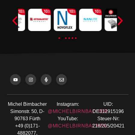
Michel Birnbacher
Instagram:
UID:
Simonstr. 50, D-
@MICHELBIRNBACHER
DE312915196
90763 Fürth
YouTube:
Steuer-Nr:
+49 (0)171-
@MICHELBIRNBACHER
218/205/20421
4882077,